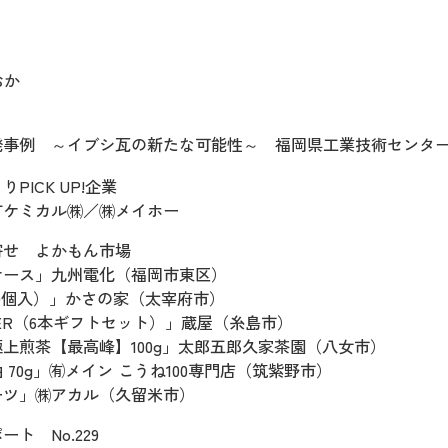
おか
発事例 ～イブシ瓦の新たな可能性～ 福岡県工業技術センタ
PICK UP!企業
町ケミカル㈱／㈱メイホー
寄せ よかもん市場
ケース」九州電化（福岡市東区）
0個入）」かさの家（太宰府市）
ER（6本ギフトセット）」蔵屋（糸島市）
上煎茶【最高峰】100g」太郎五郎久家茶園（八女市）
70g」㈲メイン こうね100専門店（筑紫野市）
ーツ」㈱アカル（久留米市）
ト No.229