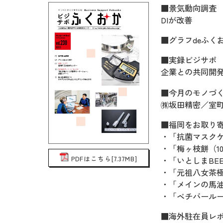
■景気動向調査
DIが改善
■グラフdeふく
■実録ビジサポ
企業との共同開
■今月のモノづくり
㈱坂田精密／室
■福岡をお取り
・「抗菌マスク
・「梅ヶ枝餅（1
PDFはこちら[7.37MB]
・「いとしまBE
・「元祖八女茶極
・「メインの馬油 
・「ベチバール
■海外駐在員レポー