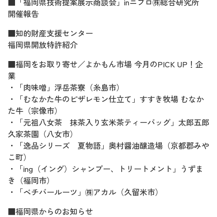
■「福岡県技術提案展示商談会」inニプロ㈱総合研究所
開催報告
■知的財産支援センター
福岡県開放特許紹介
■福岡をお取り寄せ／よかもん市場 今月のPICK UP！企
業
・「肉味噌」浮岳茶寮（糸島市）
・「むなかた牛のピザレモン仕立て」すすき牧場 むなか
た牛（宗像市）
・「元祖八女茶 抹茶入り玄米茶ティーバッグ」太郎五郎
久家茶園（八女市）
・「逸品シリーズ 夏物語」奥村醤油醸造場（京都郡みや
こ町）
・「ing（イング）シャンプー、トリートメント」うずま
き（福岡市）
・「ベチバールーツ」㈱アカル（久留米市）
■福岡県からのお知らせ