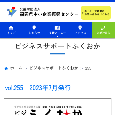
home
lightbulb
menu_book
place
phone_enabled
トップ
お知らせ
支援メニュー
アクセス
各部連絡先
ビジネスサポートふくおか
ホーム
ビジネスサポートふくおか
255
vol.255 2023年7月発行