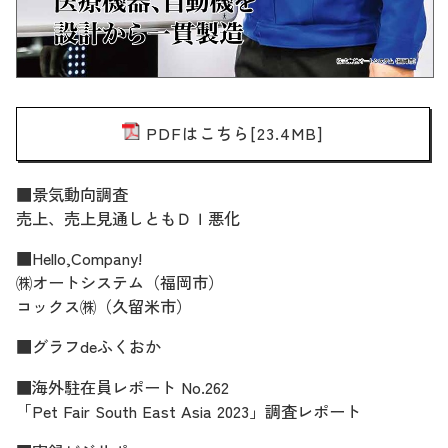
PDFはこちら[23.4MB]
■景気動向調査
売上、売上見通しともＤＩ悪化
■Hello,Company!
㈱オートシステム（福岡市）
コックス㈱（久留米市）
■グラフdeふくおか
■海外駐在員レポート No.262
「Pet Fair South East Asia 2023」調査レポート