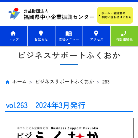
home
lightbulb
menu_book
place
phone_enabled
トップ
お知らせ
支援メニュー
アクセス
各部連絡先
ビジネスサポートふくおか
ホーム
ビジネスサポートふくおか
263
vol.263 2024年3月発行