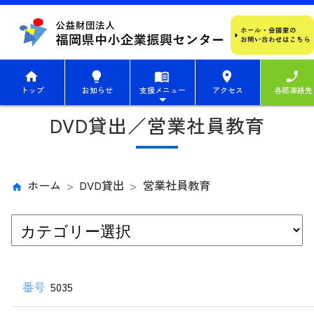
home
lightbulb
menu_book
place
phone_enabled
トップ
お知らせ
支援メニュー
アクセス
各部連絡先
DVD貸出／営業社員教育
ホーム
DVD貸出
営業社員教育
5035