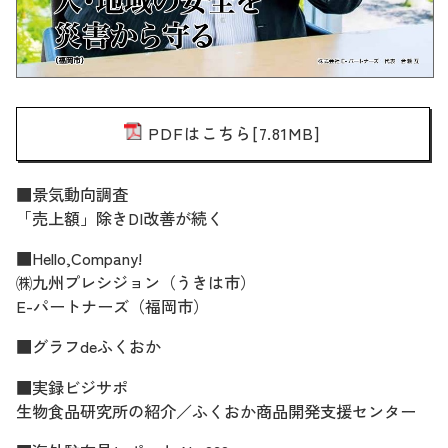
PDFはこちら[7.81MB]
■景気動向調査
「売上額」除きDI改善が続く
■Hello,Company!
㈱九州プレシジョン（うきは市）
E-パートナーズ（福岡市）
■グラフdeふくおか
■実録ビジサポ
生物食品研究所の紹介／ふくおか商品開発支援センター