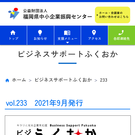
home
lightbulb
menu_book
place
phone_enabled
トップ
お知らせ
支援メニュー
アクセス
各部連絡先
ビジネスサポートふくおか
ホーム
ビジネスサポートふくおか
233
vol.233 2021年9月発行