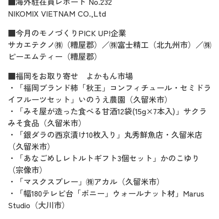
■海外駐在員レポート No.232
NIKOMIX VIETNAM CO.,Ltd
■今月のモノづくりPICK UP!企業
サカエテクノ㈱（糟屋郡）／㈱富士精工（北九州市）／㈱
ピーエムティー（糟屋郡）
■福岡をお取り寄せ よかもん市場
・「福岡ブランド柿「秋王」コンフィチュール・セミドラ
イフルーツセット」いのうえ農園（久留米市）
・「みそ屋が造った食べる甘酒12袋(15g×7本入)」サクラ
みそ食品（久留米市）
・「銀ダラの西京漬け10枚入り」丸秀鮮魚店・久留米店
（久留米市）
・「あなごめしレトルトギフト3個セット」かのこゆり
（宗像市）
・「マスクスプレー」㈱アカル（久留米市）
・「幅180テレビ台「ボニー」ウォールナット材」Marus
Studio（大川市）