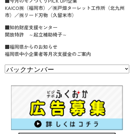
■今月のモノづくりPICK UP!企業
KAICO㈱（福岡市）／㈱戸畑ターレット工作所（北九州
市）／㈱リード刃物（久留米市）
■知的財産支援センター
開放特許 ～起立補助椅子～
■福岡県からのお知らせ
福岡県中小企業者等月次支援金のご案内