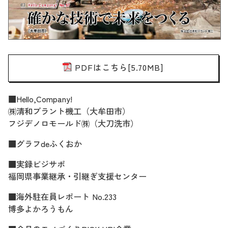
PDFはこちら[5.70MB]
■Hello,Company!
㈱清和プラント機工（大牟田市）
フジデノロモールド㈱（大刀洗市）
■グラフdeふくおか
■実録ビジサポ
福岡県事業継承・引継ぎ支援センター
■海外駐在員レポート No.233
博多よかろうもん