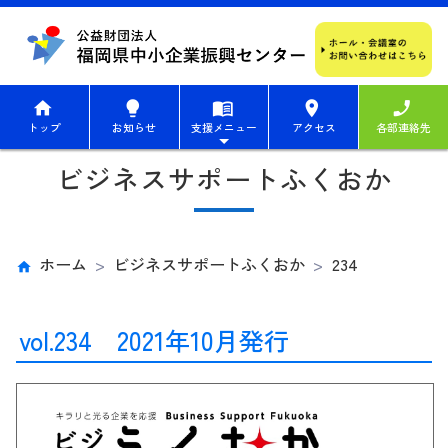
home
lightbulb
menu_book
place
phone_enabled
トップ
お知らせ
支援メニュー
アクセス
各部連絡先
ビジネスサポートふくおか
ホーム
ビジネスサポートふくおか
234
vol.234 2021年10月発行