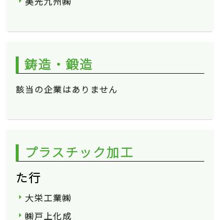
美光九州㈱
鋳造・鍛造
該当の企業はありません
プラスチック加工
た行
大栄工業㈱
㈱戸上化成