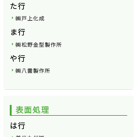
た行
㈱戸上化成
ま行
㈱松野金型製作所
や行
㈱八雲製作所
表面処理
は行