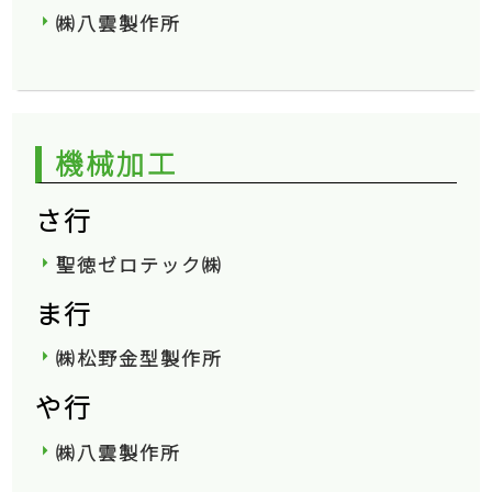
㈱八雲製作所
機械加工
さ行
聖徳ゼロテック㈱
ま行
㈱松野金型製作所
や行
㈱八雲製作所