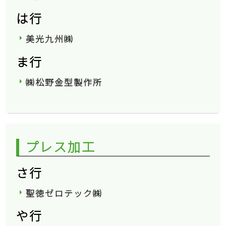
は行
美光九州㈱
ま行
㈱松野金型製作所
プレス加工
さ行
聖徳ゼロテック㈱
や行