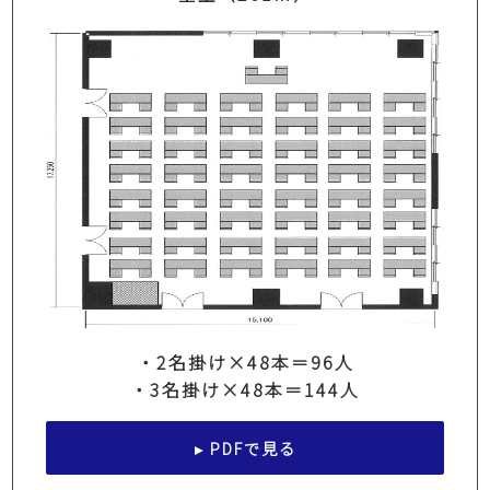
・2名掛け×48本＝96人
・3名掛け×48本＝144人
▸ PDFで見る