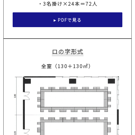
・3名掛け×24本＝72人
▸ PDFで見る
ロの字形式
全室（130＋130㎡）