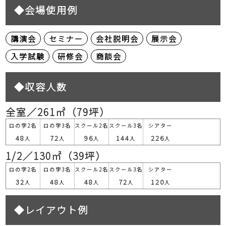
◆会場使用例
講演会
セミナー
会社説明会
展示会
入学試験
研修会
商談会
◆収容人数
全室／261㎡（79坪）
ロの字2名
ロの字3名
スクール2名
スクール3名
シアター
48
72
96
144
226
人
人
人
人
人
1/2／130㎡（39坪）
ロの字2名
ロの字3名
スクール2名
スクール3名
シアター
32
48
48
72
120
人
人
人
人
人
◆レイアウト例