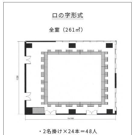
ロの字形式
全室（261㎡）
・2名掛け×24本＝48人