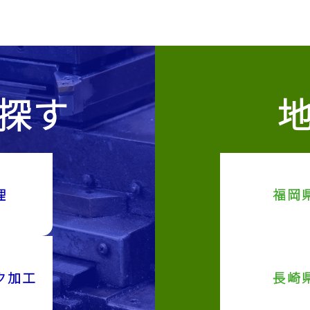
探す
理
福岡
ク加工
長崎