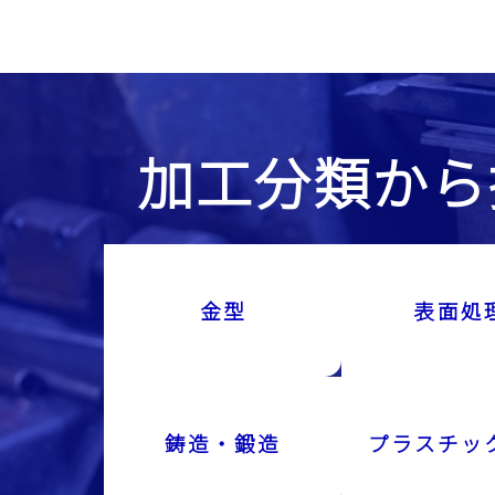
加工分類から
金型
表面処
鋳造・鍛造
プラスチッ