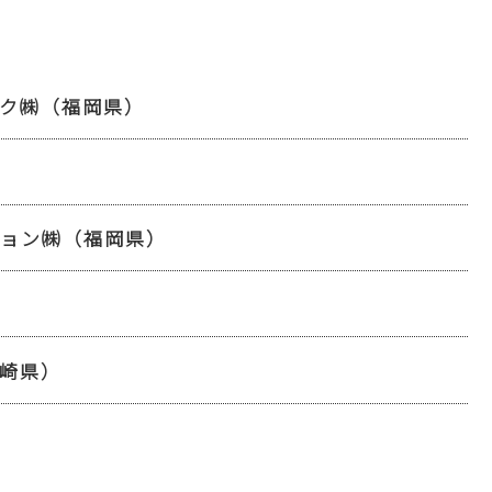
ク㈱（福岡県）
ション㈱（福岡県）
崎県）