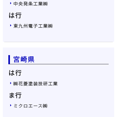
中央発条工業㈱
は行
東九州電子工業㈱
宮崎県
は行
㈱花菱塗装技研工業
ま行
ミクロエース㈱