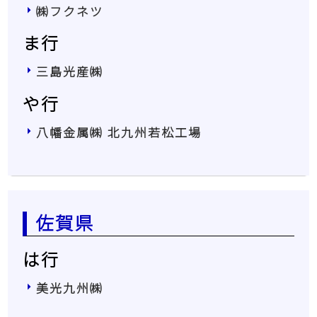
㈱フクネツ
ま行
三島光産㈱
や行
八幡金属㈱ 北九州若松工場
佐賀県
は行
美光九州㈱