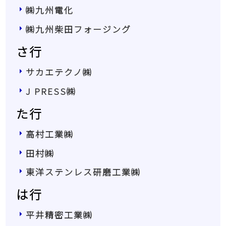
㈱九州電化
㈱九州柴田フォージング
さ行
サカエテクノ㈱
J PRESS㈱
た行
高村工業㈱
田村㈱
東洋ステンレス研磨工業㈱
は行
平井精密工業㈱