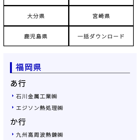
大分県
宮崎県
鹿児島県
一括ダウンロード
福岡県
あ行
石川金属工業㈱
エジソン熱処理㈱
か行
九州高周波熱錬㈱