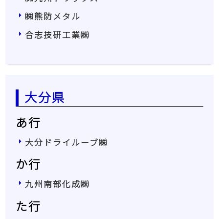
㈱熊防メタル
合志技研工業㈱
大分県
あ行
大分ドライルーブ㈱
か行
九州南部化成㈱
た行